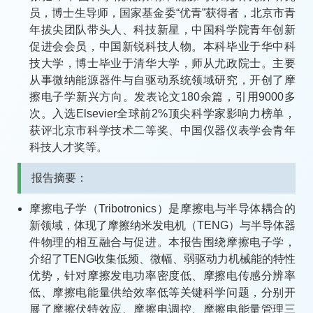
员，博士生导师，国家基金委“优青”获得者，北京市青
年拔尖团队带头人、科技新星，中国科学院青年创新
促进会会员，中国新锐科技人物。本科毕业于华中科
技大学，博士毕业于清华大学，师从尤政院士。主要
从事微纳能源器件与自驱动系统领域研究，开创了摩
擦电子学新兴方向。发表论文180余篇，引用9000多
次。入选Elsevier全球前2%顶尖科学家影响力榜单，
获评北京市科学技术二等奖、中国仪器仪表学会青年
科技人才奖等。
报告摘要：
摩擦电子学（Tribotronics）是摩擦电与半导体耦合的
新领域，体现了摩擦纳米发电机（TENG）与半导体器
件物理的相互融合与促进。本报告围绕摩擦电子学，
介绍了TENG收集低频、微幅、弱驱动力机械能的特性
优势，针对摩擦发电功率密度低、摩擦电传感分辨率
低、摩擦电能量供给效率低等关键科学问题，分别开
展了摩擦伏特效应、摩擦电调控、摩擦电能量管理三