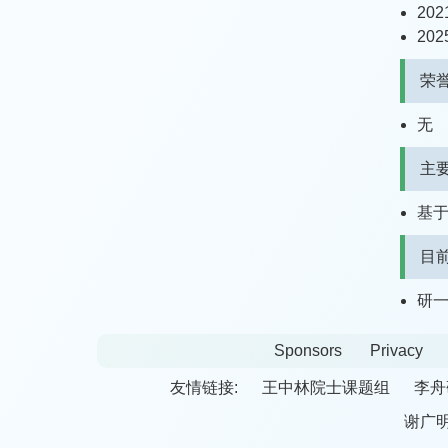
20
20
荣誉
无
主
基
目
研
Sponsors
Privacy
友情链接:
王中林院士课题组
李舟
谢广