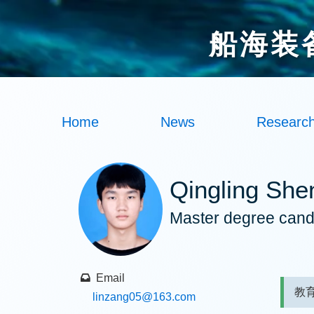
船海装
Home
News
Researc
Qingling She
Master degree cand
Email
教育
linzang05
@163.com