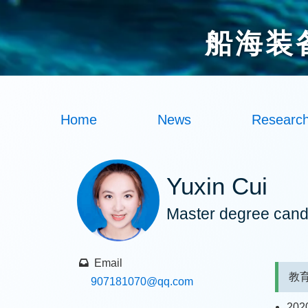
船海装
Home
News
Researc
Yuxin Cui
Master degree cand
Email
教
907181070
@qq.com
20