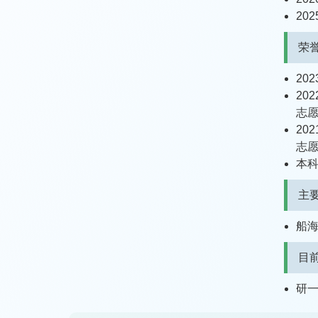
20
荣
20
20
志
20
志
本
主
船
目
研